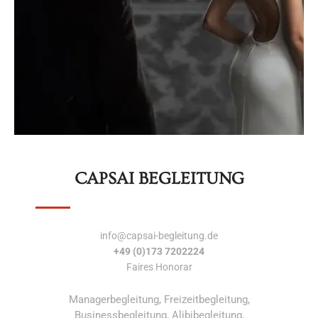
CAPSAI BEGLEITUNG
info@capsai-begleitung.de
+49 (0)173 7202224
Faires Honorar
Managerbegleitung, Freizeitbegleitung,
Businessbegleitung, Alibibegleitung,