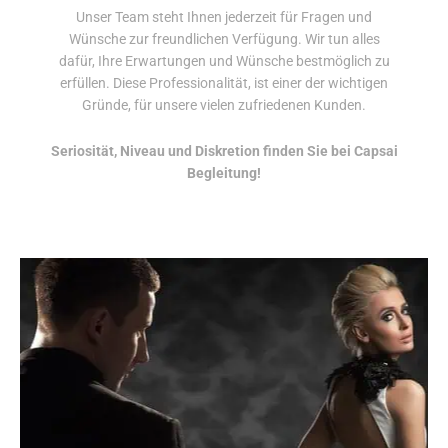
Unser Team steht Ihnen jederzeit für Fragen und
Wünsche zur freundlichen Verfügung. Wir tun alles
dafür, Ihre Erwartungen und Wünsche bestmöglich zu
erfüllen. Diese Professionalität, ist einer der wichtigen
Gründe, für unsere vielen zufriedenen Kunden.
Seriosität, Niveau und Diskretion finden Sie bei Capsai
Begleitung!