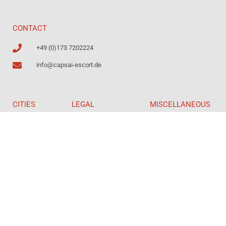
CONTACT
+49 (0)173 7202224
info@capsai-escort.de
CITIES
LEGAL
MISCELLANEOUS
Düsseldorf
Impressum
Partnerseiten
Frankfurt
DSGVO / Datenschutz
Greyline Escort
Münster
Pearls of Escort
Köln
Copyright 2026 © Capsai Escort